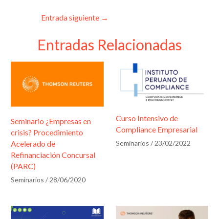
e
n
a
T
c
a
k
t
w
e
i
r
e
s
i
b
l
Entrada siguiente
→
d
A
t
o
i
I
p
t
o
n
p
e
k
Entradas Relacionadas
f
r
)
i
c
a
c
Curso Intensivo de
i
Seminario ¿Empresas en
Compliance Empresarial
crisis? Procedimiento
ó
Acelerado de
Seminarios
/
23/02/2022
n
Refinanciación Concursal
*
(PARC)
Seminarios
/
28/06/2020