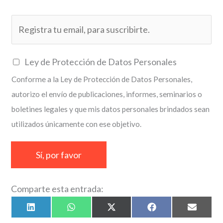
E
m
a
C
Ley de Protección de Datos Personales
i
a
Conforme a la Ley de Protección de Datos Personales,
l
s
autorizo el envío de publicaciones, informes, seminarios o
*
i
boletines legales y que mis datos personales brindados sean
l
utilizados únicamente con ese objetivo.
l
a
Sí, por favor
s
d
Comparte esta entrada:
e
v
Compartir
Compartir
Compartir
Compartir
Compart
L
W
X
F
E
en
en
en
en
en
i
h
(
a
m