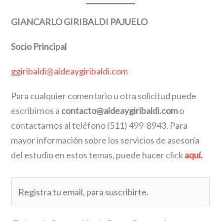
GIANCARLO GIRIBALDI PAJUELO
Socio Principal
ggiribaldi@aldeaygiribaldi.com
Para cualquier comentario u otra solicitud puede
escribirnos a
contacto@aldeaygiribaldi.com
o
contactarnos al teléfono (511) 499-8943. Para
mayor información sobre los servicios de asesoría
del estudio en estos temas, puede hacer click
aquí
.
E
m
a