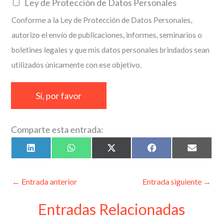
C
Ley de Protección de Datos Personales
i
a
Conforme a la Ley de Protección de Datos Personales,
l
s
autorizo el envío de publicaciones, informes, seminarios o
*
i
boletines legales y que mis datos personales brindados sean
l
utilizados únicamente con ese objetivo.
l
a
Sí, por favor
s
d
Comparte esta entrada:
e
v
Compartir
Compartir
Compartir
Compartir
Compart
L
W
X
F
E
en
en
en
en
en
i
h
(
a
m
e
n
a
T
c
a
k
t
w
e
i
r
e
s
i
b
l
←
Entrada anterior
Entrada siguiente
→
d
A
t
o
i
I
p
t
o
n
p
e
k
Entradas Relacionadas
f
r
)