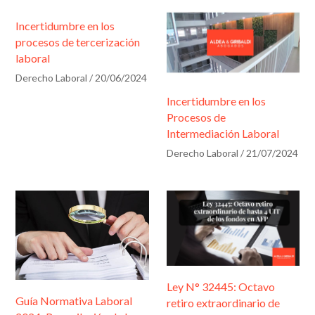
i
c
Incertidumbre en los
procesos de tercerización
a
laboral
c
Derecho Laboral
/
20/06/2024
i
Incertidumbre en los
ó
Procesos de
n
Intermediación Laboral
*
Derecho Laboral
/
21/07/2024
Ley N° 32445: Octavo
Guía Normativa Laboral
retiro extraordinario de