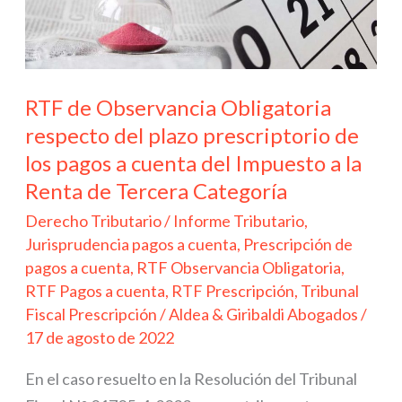
del
plazo
prescriptorio
de
RTF de Observancia Obligatoria
los
respecto del plazo prescriptorio de
pagos
los pagos a cuenta del Impuesto a la
a
Renta de Tercera Categoría
cuenta
Derecho Tributario
/
Informe Tributario
,
del
Jurisprudencia pagos a cuenta
,
Prescripción de
Impuesto
pagos a cuenta
,
RTF Observancia Obligatoria
,
a
RTF Pagos a cuenta
,
RTF Prescripción
,
Tribunal
Fiscal Prescripción
/
Aldea & Giribaldi Abogados
/
la
17 de agosto de 2022
Renta
de
En el caso resuelto en la Resolución del Tribunal
Tercera