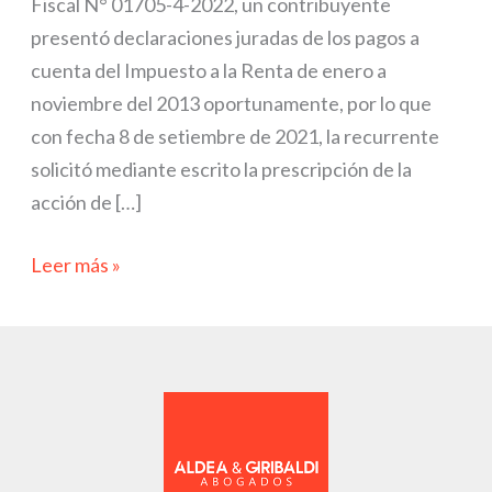
Fiscal N° 01705-4-2022, un contribuyente
Categoría
presentó declaraciones juradas de los pagos a
cuenta del Impuesto a la Renta de enero a
noviembre del 2013 oportunamente, por lo que
con fecha 8 de setiembre de 2021, la recurrente
solicitó mediante escrito la prescripción de la
acción de […]
Leer más »