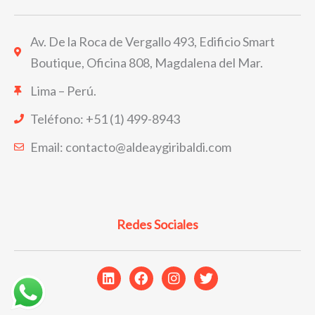
Av. De la Roca de Vergallo 493, Edificio Smart
Boutique, Oficina 808, Magdalena del Mar.
Lima – Perú.
Teléfono: +51 (1) 499-8943
Email: contacto@aldeaygiribaldi.com
Redes Sociales
L
F
I
T
i
a
n
w
n
c
s
i
k
e
t
t