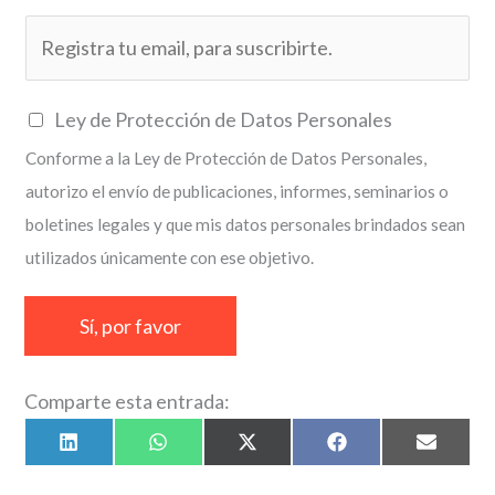
E
m
a
C
Ley de Protección de Datos Personales
i
a
Conforme a la Ley de Protección de Datos Personales,
l
s
autorizo el envío de publicaciones, informes, seminarios o
*
i
boletines legales y que mis datos personales brindados sean
l
utilizados únicamente con ese objetivo.
l
a
Sí, por favor
s
d
Comparte esta entrada:
e
v
Compartir
Compartir
Compartir
Compartir
Compart
L
W
X
F
E
en
en
en
en
en
i
h
(
a
m
e
n
a
T
c
a