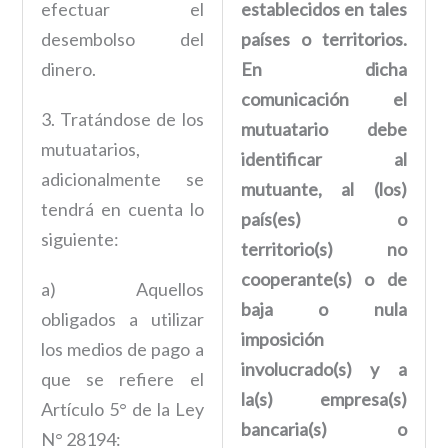
efectuar el
establecidos en tales
desembolso del
países o territorios.
dinero.
En dicha
comunicación el
3. Tratándose de los
mutuatario debe
mutuatarios,
identificar al
adicionalmente se
mutuante, al (los)
tendrá en cuenta lo
país(es) o
siguiente:
territorio(s) no
cooperante(s) o de
a) Aquellos
baja o nula
obligados a utilizar
imposición
los medios de pago a
involucrado(s) y a
que se refiere el
la(s) empresa(s)
Artículo 5° de la Ley
bancaria(s) o
N° 28194: