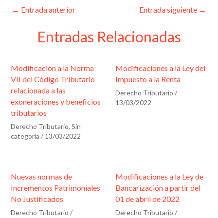
k
t
w
e
i
r
e
s
i
b
l
←
Entrada anterior
Entrada siguiente
→
d
A
t
o
i
I
p
t
o
n
p
e
k
Entradas Relacionadas
f
r
)
i
c
Modificación a la Norma
Modificaciones a la Ley del
VII del Código Tributario
Impuesto a la Renta
a
relacionada a las
Derecho Tributario
/
c
exoneraciones y beneficios
13/03/2022
i
tributarios
ó
Derecho Tributario
,
Sin
categoría
/
13/03/2022
n
*
Nuevas normas de
Modificaciones a la Ley de
Incrementos Patrimoniales
Bancarización a partir del
No Justificados
01 de abril de 2022
Derecho Tributario
/
Derecho Tributario
/