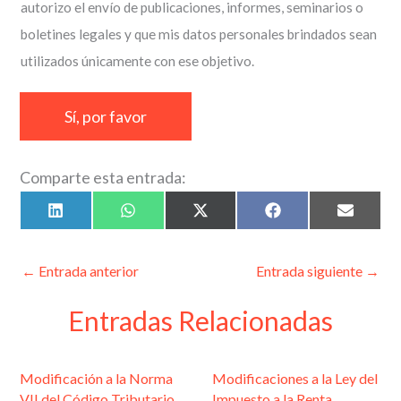
s
autorizo el envío de publicaciones, informes, seminarios o
*
i
boletines legales y que mis datos personales brindados sean
l
utilizados únicamente con ese objetivo.
l
a
Sí, por favor
s
d
Comparte esta entrada:
e
v
Compartir
Compartir
Compartir
Compartir
Compart
L
W
X
F
E
en
en
en
en
en
i
h
(
a
m
e
n
a
T
c
a
k
t
w
e
i
r
e
s
i
b
l
←
Entrada anterior
Entrada siguiente
→
d
A
t
o
i
I
p
t
o
n
p
e
k
Entradas Relacionadas
f
r
)
i
c
Modificación a la Norma
Modificaciones a la Ley del
VII del Código Tributario
Impuesto a la Renta