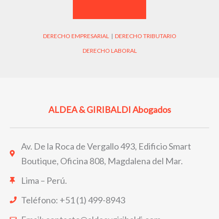
Impuesto
a
la
DERECHO EMPRESARIAL
|
DERECHO TRIBUTARIO
Renta
DERECHO LABORAL
ALDEA & GIRIBALDI Abogados
Av. De la Roca de Vergallo 493, Edificio Smart
Boutique, Oficina 808, Magdalena del Mar.
Lima – Perú.
Teléfono: +51 (1) 499-8943