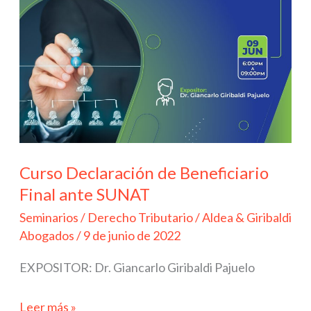
SUNAT
Curso Declaración de Beneficiario
Final ante SUNAT
Seminarios
/
Derecho Tributario
/
Aldea & Giribaldi
Abogados
/
9 de junio de 2022
EXPOSITOR: Dr. Giancarlo Giribaldi Pajuelo
Leer más »