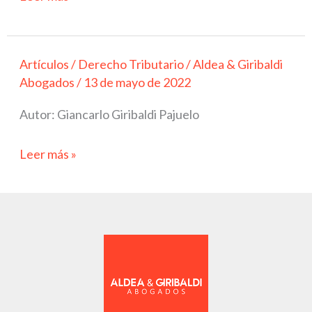
Artículos
/
Derecho Tributario
/
Aldea & Giribaldi
La
Abogados
/
13 de mayo de 2022
reducción
de
Autor: Giancarlo Giribaldi Pajuelo
capital
social
Leer más »
y
su
tratamiento
como
dividendos
en
el