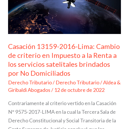
de
criterio
en
Impuesto
a
Casación 13159-2016-Lima: Cambio
la
de criterio en Impuesto a la Renta a
Renta
los servicios satelitales brindados
a
por No Domiciliados
los
Derecho Tributario
/
Derecho Tributario
/
Aldea &
servicios
Giribaldi Abogados
/
12 de octubre de 2022
satelitales
brindados
Contrariamente al criterio vertido en la Casación
por
N° 9575-2017-LIMA en la cual la Tercera Sala de
No
Derecho Constitucional y Social Transitoria de la
Domiciliados