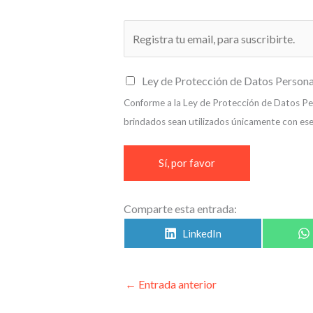
E
m
a
C
Ley de Protección de Datos Persona
i
a
Conforme a la Ley de Protección de Datos Pers
l
s
brindados sean utilizados únicamente con ese
*
i
l
Sí, por favor
l
a
Comparte esta entrada:
s
d
LinkedIn
e
v
←
Entrada anterior
e
r