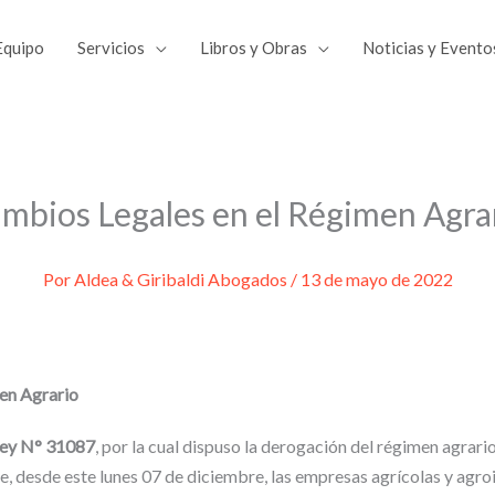
Equipo
Servicios
Libros y Obras
Noticias y Evento
Compartir
Compartir
Compar
mbios Legales en el Régimen Agra
en
en
en
Por
Aldea & Giribaldi Abogados
/
13 de mayo de 2022
men Agrario
ey N° 31087
, por la cual dispuso la derogación del régimen agrari
e, desde este lunes 07 de diciembre, las empresas agrícolas y agro