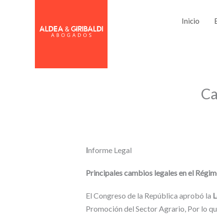
Ir
al
Inicio
contenido
Compartir
Ca
en
I
nforme Legal
Principales cambios legales en el Régi
El Congreso de la República aprobó la
L
Promoción del Sector Agrario, Por lo qu