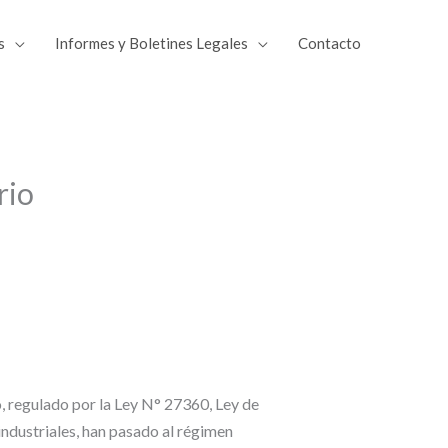
s
Informes y Boletines Legales
Contacto
tir
Compartir
rio
en
o, regulado por la Ley N° 27360, Ley de
industriales, han pasado al régimen