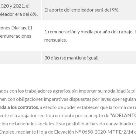
2020 y 2021, el
El aporte del empleador será del 9%.
leador era del 6%.
nes Diarias. El
1 remuneración y media por año de trabajo.
Remuneraciones
mensuales.
30 días (se mantiene igual)
dos con los trabajadores agrarios, sin importar su modalidad (a pl
en con obligaciones imperativas dispuestas por leyes que regulan e
da a los contratos
, a efecto de poder establecer que la forma de 
mente el trabajador recibirá un monto por concepto de
“ADELANT
ón de beneficios sociales. Esta posibilidad ha sido convalidada co
l Empleo, mediante Hoja de Elevación N° 0650-2020-MTPE/2/14 d