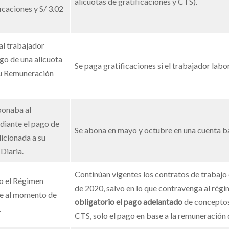
alícuotas de gratificaciones y CTS).
icaciones y S/ 3.02
al trabajador
go de una alícuota
Se paga gratificaciones si el trabajador labor
su Remuneración
bonaba al
diante el pago de
Se abona en mayo y octubre en una cuenta ba
dicionada a su
Diaria.
Continúan vigentes los contratos de trabajo
o el Régimen
de 2020, salvo en lo que contravenga al régi
te al momento de
obligatorio el pago adelantado
de conceptos 
.
CTS, solo el pago en base a la remuneración d