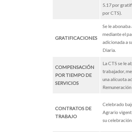
5.17 por gratif
por CTS).
Se le abonaba 
mediante el pa
GRATIFICACIONES
adicionada a 
Diaria.
La CTS se le a
COMPENSACIÓN
trabajador, me
POR TIEMPO DE
una alícuota a
SERVICIOS
Remuneración 
Celebrado baj
CONTRATOS DE
Agrario vigen
TRABAJO
su celebración