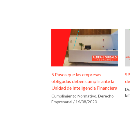
i
f
i
c
a
c
i
ó
n
5 Pasos que las empresas
SB
*
obligadas deben cumplir ante la
de
Unidad de Inteligencia Financiera
De
Em
Cumplimiento Normativo
,
Derecho
Empresarial
/
16/08/2020