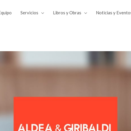
Equipo
Servicios
Libros y Obras
Noticias y Evento
Compartir
Compartir
Compar
en
en
en