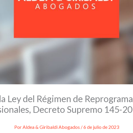
la Ley del Régimen de Reprograma
sionales, Decreto Supremo 145-2
Por
Aldea & Giribaldi Abogados
/
6 de julio de 2023