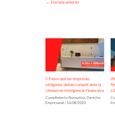
←
Entrada anterior
e
r
i
f
i
c
a
c
i
ó
n
5 Pasos que las empresas
IN
*
obligadas deben cumplir ante la
Re
Unidad de Inteligencia Financiera
Li
Cumplimiento Normativo
,
Derecho
Cu
Empresarial
/
16/08/2020
Em