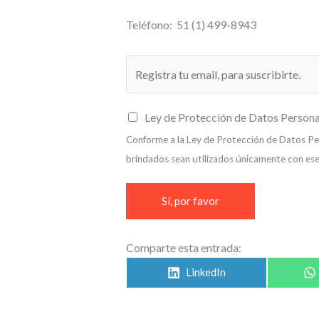
Teléfono: 51 (1) 499-8943
E
m
a
C
Ley de Protección de Datos Persona
i
a
Conforme a la Ley de Protección de Datos Pers
l
s
brindados sean utilizados únicamente con ese
*
i
l
Sí, por favor
l
a
Comparte esta entrada:
s
d
LinkedIn
e
v