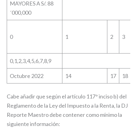
MAYORES A S/. 88
´000,000
0
1
2
3
4
0,1,2,3,4,5,6,7,8,9
Octubre 2022
14
17
18
1
Cabe añadir que según el artículo 117° inciso b) del
Reglamento de la Ley del Impuesto a la Renta, la DJ
Reporte Maestro debe contener como mínimo la
siguiente información: