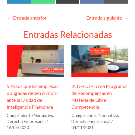
en
en
en
en
en
i
h
(
a
m
e
n
a
T
c
a
k
t
w
e
i
r
e
s
i
b
l
←
Entrada anterior
Entrada siguiente
→
d
A
t
o
i
I
p
t
o
n
p
e
k
Entradas Relacionadas
f
r
)
i
c
a
c
i
5 Pasos que las empresas
INDECOPI crea Programa
ó
obligadas deben cumplir
de Recompensas en
n
ante la Unidad de
Materia de Libre
Inteligencia Financiera
Competencia
*
Cumplimiento Normativo
,
Cumplimiento Normativo
,
Derecho Empresarial
/
Derecho Empresarial
/
16/08/2020
04/11/2021