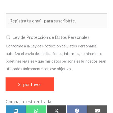
E
m
a
C
Ley de Protección de Datos Personales
i
a
Conforme a la Ley de Protección de Datos Personales,
l
s
autorizo el envío de publicaciones, informes, seminarios o
*
i
boletines legales y que mis datos personales brindados sean
l
utilizados únicamente con ese objetivo.
l
a
Sí, por favor
s
d
Comparte esta entrada:
e
v
Compartir
Compartir
Compartir
Compartir
Compart
L
W
X
F
E